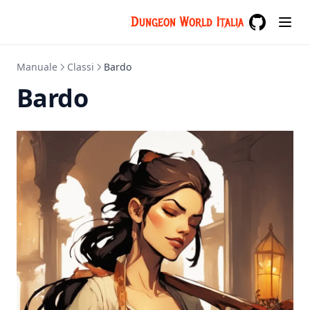
Warlock
Dungeon World Italia
GitHub
(opens in a
Witcher
Manuale
Classi
Bardo
Bardo