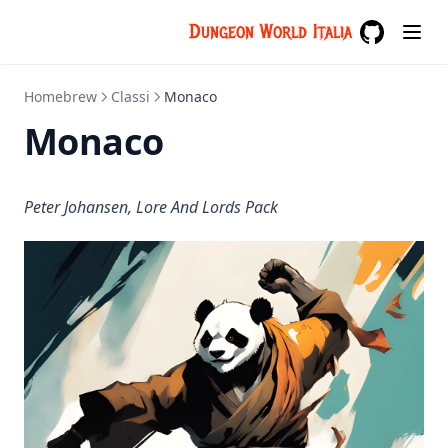
Dungeon World Italia
GitHub
(opens in a
Homebrew
Classi
Monaco
Monaco
Peter Johansen, Lore And Lords Pack