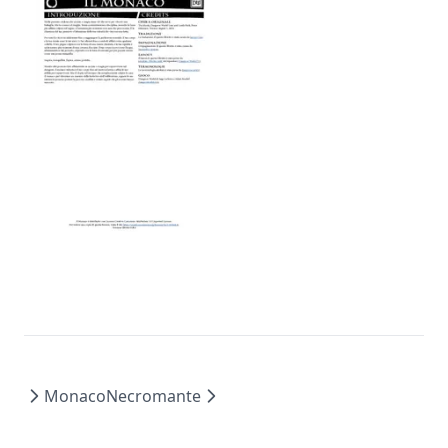
Scheda Del Monaco
Monaco
Necromante